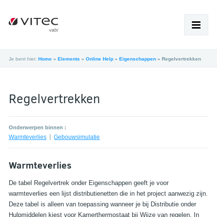
Je bent hier:
Home
»
Elements
»
Online Help
»
Eigenschappen
»
Regelvertrekken
HOME
PRODUCTEN
Regelvertrekken
SUPPORT
Onderwerpen binnen :
ACADEMY
Warmteverlies
Gebouwsimulatie
NIEUWS
Warmteverlies
OVER VABI
De tabel Regelvertrek onder Eigenschappen geeft je voor
warmteverlies een lijst distributienetten die in het project aanwezig zijn.
WERKEN BIJ
Deze tabel is alleen van toepassing wanneer je bij Distributie onder
Hulpmiddelen kiest voor Kamerthermostaat bij Wijze van regelen. In
SHOP