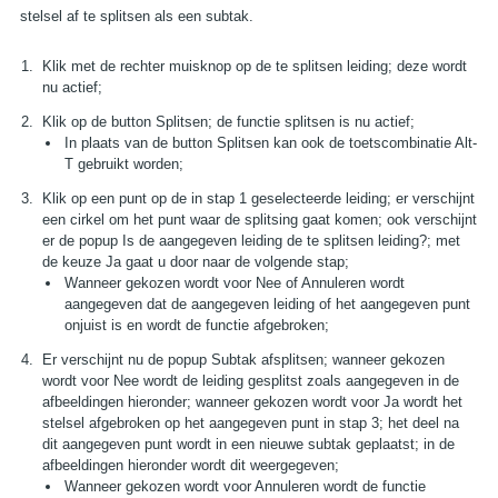
stelsel af te splitsen als een subtak.
Klik met de rechter muisknop op de te splitsen leiding; deze wordt
BEL VITEC VABI
E-MAIL VITEC VABI
nu actief;
Klik op de button Splitsen; de functie splitsen is nu actief;
In plaats van de button Splitsen kan ook de toetscombinatie Alt-
T gebruikt worden;
Klik op een punt op de in stap 1 geselecteerde leiding; er verschijnt
een cirkel om het punt waar de splitsing gaat komen; ook verschijnt
er de popup Is de aangegeven leiding de te splitsen leiding?; met
de keuze Ja gaat u door naar de volgende stap;
Wanneer gekozen wordt voor Nee of Annuleren wordt
aangegeven dat de aangegeven leiding of het aangegeven punt
onjuist is en wordt de functie afgebroken;
Er verschijnt nu de popup Subtak afsplitsen; wanneer gekozen
wordt voor Nee wordt de leiding gesplitst zoals aangegeven in de
afbeeldingen hieronder; wanneer gekozen wordt voor Ja wordt het
stelsel afgebroken op het aangegeven punt in stap 3; het deel na
dit aangegeven punt wordt in een nieuwe subtak geplaatst; in de
afbeeldingen hieronder wordt dit weergegeven;
Wanneer gekozen wordt voor Annuleren wordt de functie