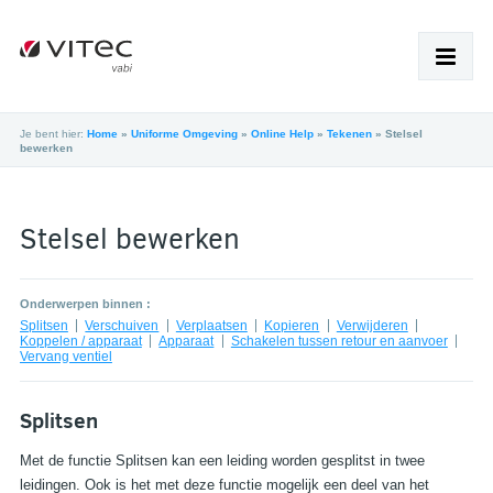
Je bent hier:
Home
»
Uniforme Omgeving
»
Online Help
»
Tekenen
»
Stelsel
bewerken
HOME
PRODUCTEN
Stelsel bewerken
SUPPORT
ACADEMY
Onderwerpen binnen :
Splitsen
Verschuiven
Verplaatsen
Kopieren
Verwijderen
Koppelen / apparaat
Apparaat
Schakelen tussen retour en aanvoer
NIEUWS
Vervang ventiel
OVER VABI
Splitsen
WERKEN BIJ
Met de functie Splitsen kan een leiding worden gesplitst in twee
leidingen. Ook is het met deze functie mogelijk een deel van het
SHOP