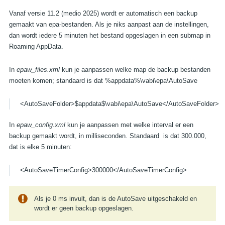
Vanaf versie 11.2 (medio 2025) wordt er automatisch een backup
gemaakt van epa-bestanden. Als je niks aanpast aan de instellingen,
dan wordt iedere 5 minuten het bestand opgeslagen in een submap in
Roaming AppData.
In
epaw_files.xml
kun je aanpassen welke map de backup bestanden
moeten komen; standaard is dat %appdata%\vabi\epa\AutoSave
<AutoSaveFolder>$appdata$\vabi\epa\AutoSave</AutoSaveFolder>
In
epaw_config.xml
kun je aanpassen met welke interval er een
backup gemaakt wordt, in milliseconden. Standaard is dat 300.000,
dat is elke 5 minuten:
<AutoSaveTimerConfig>300000</AutoSaveTimerConfig>
Als je 0 ms invult, dan is de AutoSave uitgeschakeld en
wordt er geen backup opgeslagen.