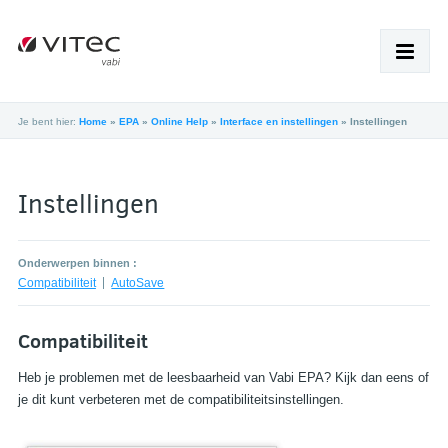
Je bent hier:
Home
»
EPA
»
Online Help
»
Interface en instellingen
»
Instellingen
HOME
PRODUCTEN
Instellingen
SUPPORT
Onderwerpen binnen :
ACADEMY
Compatibiliteit
AutoSave
NIEUWS
Compatibiliteit
OVER VABI
Heb je problemen met de leesbaarheid van Vabi EPA? Kijk dan eens of
je dit kunt verbeteren met de compatibiliteitsinstellingen.
WERKEN BIJ
SHOP