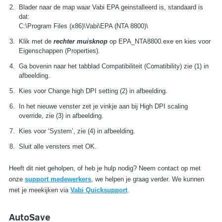
Blader naar de map waar Vabi EPA geinstalleerd is, standaard is
dat:
C:\Program Files (x86)\Vabi\EPA (NTA 8800)\
Klik met de
rechter muisknop
op EPA_NTA8800.exe en kies voor
Eigenschappen (Properties).
Ga bovenin naar het tabblad Compatibiliteit (Comatibility) zie (1) in
afbeelding.
Kies voor Change high DPI setting (2) in afbeelding.
In het nieuwe venster zet je vinkje aan bij High DPI scaling
override, zie (3) in afbeelding.
Kies voor ‘System’, zie (4) in afbeelding.
Sluit alle vensters met OK.
Heeft dit niet geholpen, of heb je hulp nodig? Neem contact op met
onze
support medewerkers
, we helpen je graag verder. We kunnen
met je meekijken via
Vabi Quicksupport
.
AutoSave