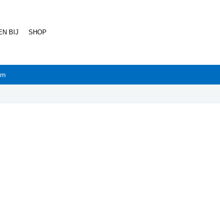
N BIJ
SHOP
rm