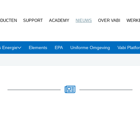
DUCTEN
SUPPORT
ACADEMY
NIEUWS
OVER VABI
WERKE
s Energie
Elements
EPA
Uniforme Omgeving
Vabi Platfo